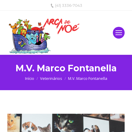
(41) 3336-7043
M.V. Marco Fontanella
Você está aqui:
Início
Veterinários
M.V. Marco Fontanella