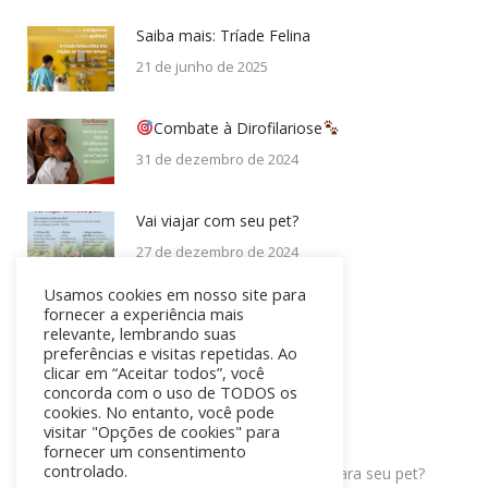
Saiba mais: Tríade Felina
21 de junho de 2025
Combate à Dirofilariose
31 de dezembro de 2024
Vai viajar com seu pet?
27 de dezembro de 2024
Usamos cookies em nosso site para
fornecer a experiência mais
relevante, lembrando suas
Comentários
preferências e visitas repetidas. Ao
clicar em “Aceitar todos”, você
WhatsApp
Mari
em
Uma história: Gold Black
concorda com o uso de TODOS os
cookies. No entanto, você pode
visitar "Opções de cookies" para
igor
em
100k Pacientes
fornecer um consentimento
Facebook Messenger
controlado.
igor
em
Qual a frequência de banhos ideal para seu pet?