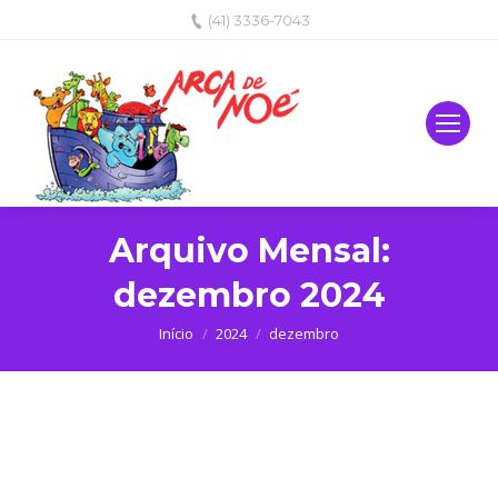
(41) 3336-7043
Arquivo Mensal:
dezembro 2024
Você está aqui:
Início
2024
dezembro