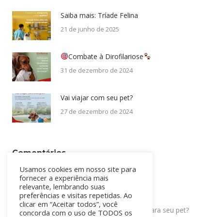
Saiba mais: Tríade Felina
21 de junho de 2025
Combate à Dirofilariose
31 de dezembro de 2024
Vai viajar com seu pet?
27 de dezembro de 2024
Comentários
Usamos cookies em nosso site para
Mari
em
Uma história: Gold Black
fornecer a experiência mais
relevante, lembrando suas
igor
em
100k Pacientes
preferências e visitas repetidas. Ao
clicar em “Aceitar todos”, você
WhatsApp
igor
em
Qual a frequência de banhos ideal para seu pet?
concorda com o uso de TODOS os