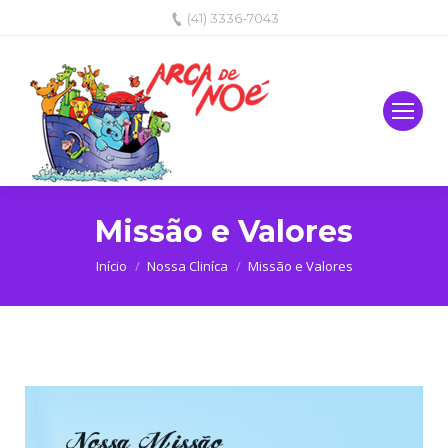
(41) 3336-7043
Missão e Valores
Você está aqui:
Início
Nossa Cliníca
Missão e Valores