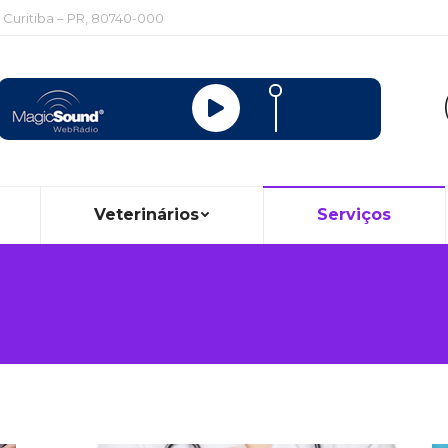
, Curitiba – PR, 80740-000
Veterinários
Serviços
Você está aqui: