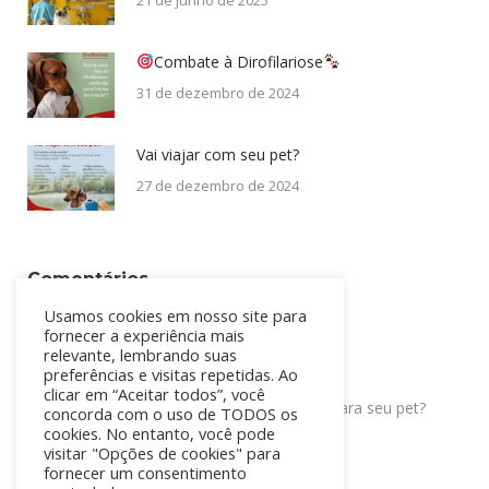
Combate à Dirofilariose
31 de dezembro de 2024
Vai viajar com seu pet?
27 de dezembro de 2024
Comentários
Usamos cookies em nosso site para
Mari
em
Uma história: Gold Black
fornecer a experiência mais
relevante, lembrando suas
igor
em
100k Pacientes
preferências e visitas repetidas. Ao
clicar em “Aceitar todos”, você
WhatsApp
igor
em
Qual a frequência de banhos ideal para seu pet?
concorda com o uso de TODOS os
cookies. No entanto, você pode
visitar "Opções de cookies" para
fornecer um consentimento
Facebook Messenger