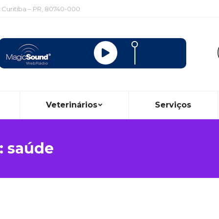
, Curitiba – PR, 80740-000
Veterinários
Serviços
:
saúde
Você está