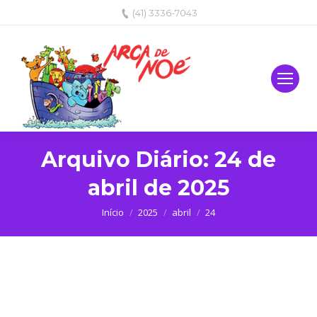
(41) 3336-7043
Arquivo Diário:
24 de
abril de 2025
Você está aqui:
Início
2025
abril
24